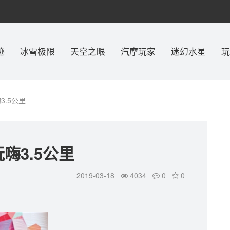
迹
冰雪极限
天空之眼
汽摩玩家
迷幻水星
玩
3.5公里
玩嗨3.5公里
2019-03-18
4034
0
0