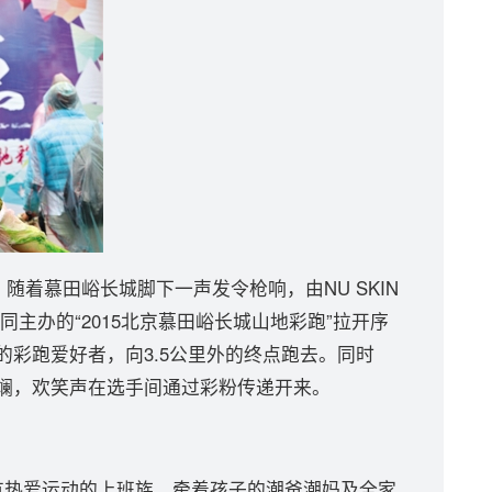
随着慕田峪长城脚下一声发令枪响，由NU SKIN
主办的“2015北京慕田峪长城山地彩跑”拉开序
衣的彩跑爱好者，向3.5公里外的终点跑去。同时
斑斓，欢笑声在选手间通过彩粉传递开来。
热爱运动的上班族，牵着孩子的潮爸潮妈及全家