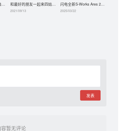
2022“千里传骑”出征大典闪耀海口 战队出征开启环岛
和最好的朋友一起来四姑娘山
闪电全新S-Works Ares 2春季上市
2021/09/13
2025/03/22
发表
内容暂无评论