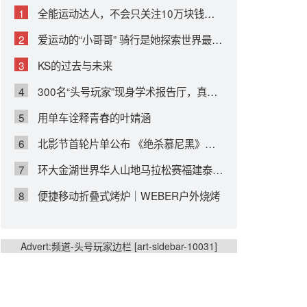
1
全能运动达人，不会只关注10万块钱的自行车
2
爱运动的“小哥哥” 骑行是她探索世界最好的方式
3
KS的过去与未来
4
300名“头号玩家”现身学术报告厅，真相是这样！
5
用单车诠释青春的叶婧涵
6
北影节首轮片单公布 《绝杀慕尼黑》亮相引期待
7
环大金湖世界华人山地马拉松赛福建泰宁开跑
8
便捷移动折叠式烤炉｜WEBER户外烧烤
Advert:频道-头号玩家边栏 [art-sidebar-10031]