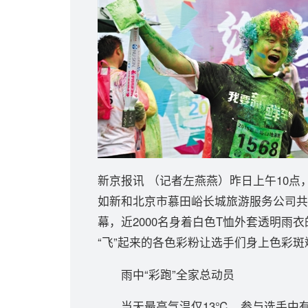
新京报讯 （记者左燕燕）昨日上午10点，
如新和北京市慕田峪长城旅游服务公司共同
幕，近2000名身着白色T恤外套透明雨
“飞”起来的各色彩粉让选手们身上色彩
雨中“彩跑”全家总动员
当天最高气温仅13℃，参与选手中有