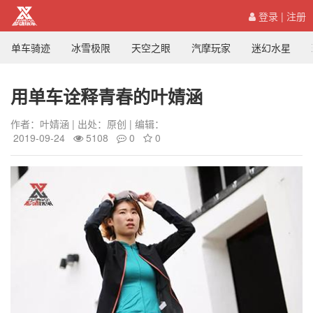
登录
|
注册
单车骑迹
冰雪极限
天空之眼
汽摩玩家
迷幻水星
用单车诠释青春的叶婧涵
作者：叶婧涵 | 出处：原创 | 编辑：
2019-09-24
5108
0
0