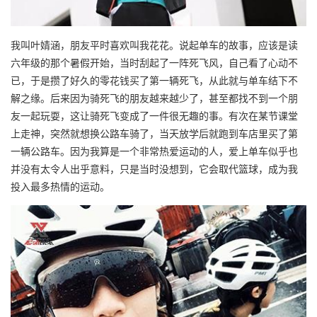
我叫叶婧涵，朋友平时喜欢叫我花花。说起单车的故事，应该是读
六年级的那个暑假开始，当时刮起了一阵死飞风，自己看了心动不
已，于是攒了好久的零花钱买了第一辆死飞，从此就与单车结下不
解之缘。后来因为骑死飞的朋友越来越少了，甚至都找不到一个朋
友一起玩耍，这让骑死飞变成了一件很无趣的事。有次在某节课堂
上走神，突然就想换公路车骑了，当天放学后就跑到车店里买了第
一辆公路车。因为我算是一个非常热爱运动的人，爱上单车似乎也
并没有太令人出乎意料，只是当时没想到，它会取代篮球，成为我
投入最多热情的运动。