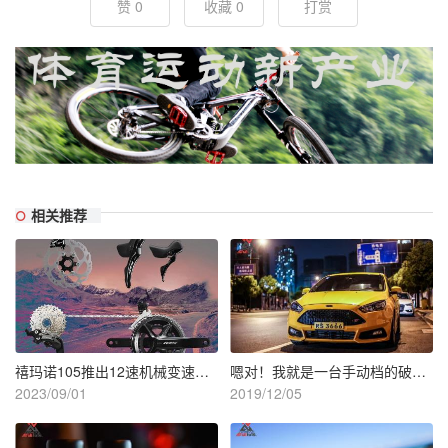
赞 0
收藏 0
打赏
相关推荐
禧玛诺105推出12速机械变速系统
嗯对！我就是一台手动档的破福特而已
2023/09/01
2019/12/05