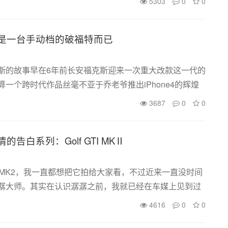
5303
0
0
台本田到来之前，阳阳...
是一台手动档的破福特而已
斯的故事早在6年前长安福克斯迎来一次重大改款这一代的
算一个跨时代作品丝毫不亚于乔老爷推出iPhone4的辉煌
角就是福克斯的性能版本：福克斯ST~！！！说到这里，
3687
0
0
科普一下什么是性能版本~注...
告白系列：Golf GTI MKⅡ
f MK2，我一直都想把它拍给大家看，不过近来一直没时间
潺大师。其实在认识潺潺之前，我就已经在车媒上见到过
巧合的是潺潺刚好是一名速降车手，在有一年崇礼比赛之
4616
0
0
是为数不多的速降山地车国...