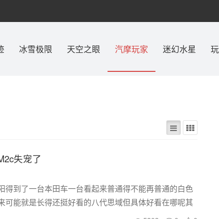
迹
冰雪极限
天空之眼
汽摩玩家
迷幻水星
玩
M2c失宠了
阳得到了一台本田车一台看起来普通得不能再普通的白色
来可能就是长得还挺好看的八代思域但具体好看在哪呢其
而在玩车人眼中最多的一句话就是：你这台思铭改得还蛮