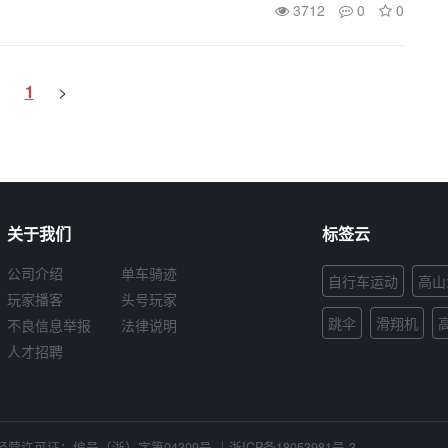
他的孩子第一次跨上滑步车目前亮仔已是两个孩子的父亲
3712
0
0
伴...
<
1
>
关于我们
标签云
公司介绍
单车骑迹
自行车运动
高山
玩家播客
头号玩家
跳伞
滑翔机
不良信息举报
法律说明
人才招聘
营许可证：编号（浙）字第04309号
｜
浙ICP备18053981号-3