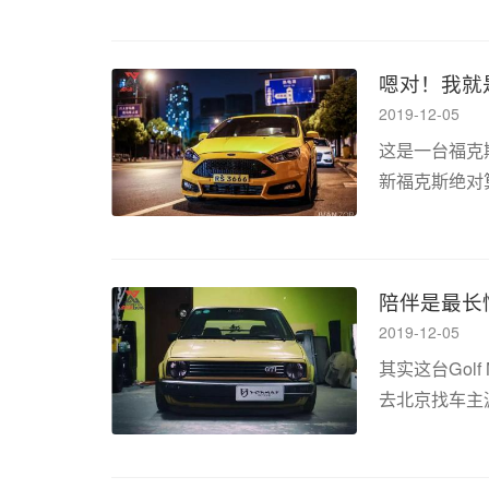
好看的！ 在这
嗯对！我就
2019-12-05
这是一台福克
新福克斯绝对
那么今天的主
我觉得有必要先
陪伴是最长情的
2019-12-05
其实这台Gol
去北京找车主
这台车。机缘
际相识，他也曾