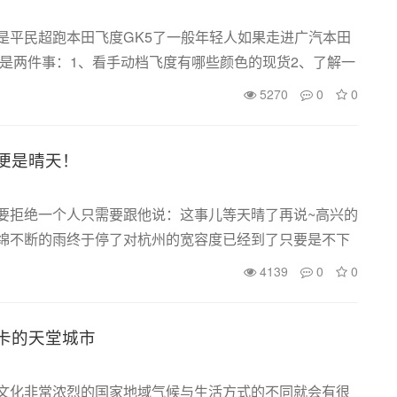
是平民超跑本田飞度GK5了一般年轻人如果走进广汽本田
就是两件事：1、看手动档飞度有哪些颜色的现货2、了解一
是车贷底盘代号GK58万的价格原厂130匹马力巨大的改装
5270
0
0
&ldq...
便是晴天！
要拒绝一个人只需要跟他说：这事儿等天晴了再说~高兴的
绵不断的雨终于停了对杭州的宽容度已经到了只要是不下
哪怕地都是湿的我们都算你是晴天但过分的事实是：等这
4139
0
0
接下来就...
卡的天堂城市
文化非常浓烈的国家地域气候与生活方式的不同就会有很