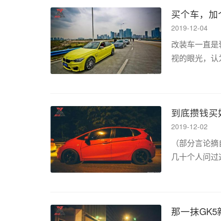
买个车，加
2019-12-04
改装车一直是
视的眼光，认
是炸街扰民、
是个别所在，这
到底攒钱买
2019-12-02
（部分言论摘自
几十个人问过
么选择都没有
具你的要求就是
那一抹GK