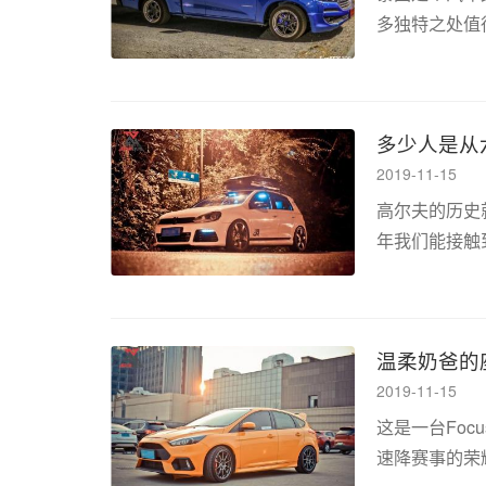
多独特之处值
十年代的老车
展的前提即使在.
多少人是从
2019-11-15
高尔夫的历史就
年我们能接触到
四驱系统传奇
每四年就发布一
温柔奶爸的
2019-11-15
这是一台Foc
速降赛事的荣