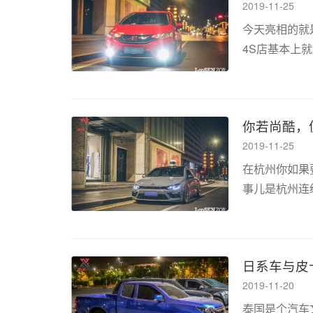
2019-11-25
今天亮相的就
4S店基本上
下到底全款还
空间魔术空间布局
你若尚酷，
2019-11-25
在杭州你如果
事儿是杭州连
雨哪怕是阴天
一阵子的雨下完
日系车与皮
2019-11-20
泰国是个汽车