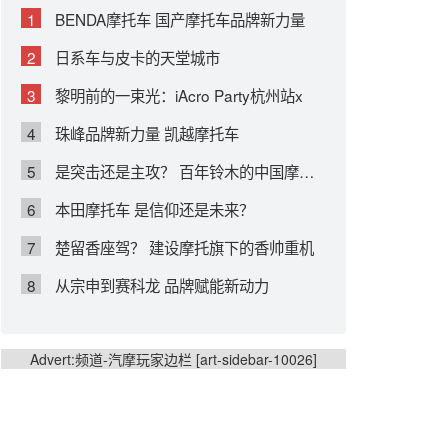
1
BENDA摩托车 国产摩托车品牌新力量
2
日系车与皮卡的天堂城市
3
黎明前的一束光：iAcro Party杭州站x
4
珠峰品牌新力量 凯越摩托车
5
是突击还是主攻？ 百年铃木的中国摩托车之路
6
本田摩托车 是信仰还是未来？
7
楚留香座驾？ 建设摩托旗下的香帅重机
8
从宗申到赛科龙 品牌赋能新动力
Advert:频道-汽摩玩家边栏 [art-sidebar-10026]