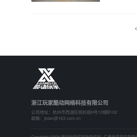
一名奶爸陪伴
了而这台一直陪
浙江玩家酷动网络科技有限公司
公司地址：杭州市西湖区桃岭路9号12幢B102
邮箱：jixian@163.com.cn
Copyright ©2026 酷动玩家保留所有权利.
广播电视节目制作经