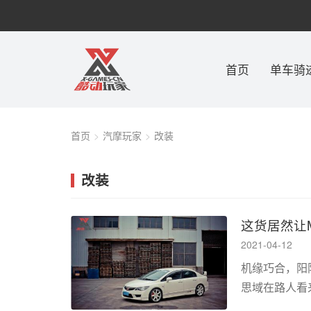
首页
单车骑
首页
汽摩玩家
改装
改装
这货居然让
2021-04-12
机缘巧合，阳
思域在路人看
实也无所说起