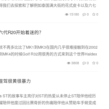
得我们去探索和了解例如泰国满大街的花式皮卡以及六七
还有那些国内没有的车款改装的合法性是泰国汽车文化发
15180
0
0
..
六代R20开始着迷的？
不再多比比了MK1到MK3在国内几乎很难接触到在2002
MK4的时候Golf R32用很秀的方式来到这个世界Haldex
的3.2升VR6发动机一台真正意义上性能大众从那时起大众
3808
0
0
次...
座驾很黄很暴力
us ST的故事车主亮仔对ST的热爱从未停止ST陪伴他经历
耀陪伴他度过因比赛骨折的伤痛陪伴他从赞助车手蜕变成