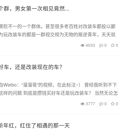
个群，男女第一次相见竟然...
褒贬不一的一个群体。甚至很多老百姓对改装车都投以鄙
为玩改装车的都是一群视交规为无物的叛逆青年，天天就
非法飙车。不得不承认确实有这样的老鼠屎存在，但这只
4033
0
0
些个体在改装圈里也...
好车，还是改装现在的车？
Weibo：“溜溜哥”的视频，在此标注~） 曾经我听到不下
这样的问题 到底是攒钱买好车还是玩改装车？ 当然无论怎
错你买车如果是为了代步那么汽车就是一个简单的移动工
3777
0
0
简单的 会...
5新年红，红住了相遇的那一天