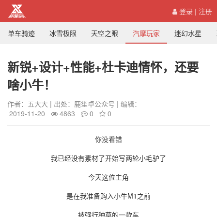
登录
|
注册
单车骑迹
冰雪极限
天空之眼
汽摩玩家
迷幻水星
新锐+设计+性能+杜卡迪情怀，还要
啥小牛！
作者：五大大 | 出处：鹿笙卓公众号 | 编辑：
2019-11-20
4863
0
0
你没看错
我已经没有素材了开始写两轮小毛驴了
今天这位主角
是在我准备购入小牛M1之前
被强行种草的一款车