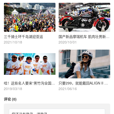
三千骑士环千岛湖迎亚运
国产新品摩瑞机车 肌肉壮男新玩具？
2021/10/18
2020/10/01
哇！这些名人要来“黑竹沟全国山地障碍挑战赛”[图]
只要299，就能戴回ALIGN II MIPS 头盔
2019/03/18
2021/06/16
评论 (0)
您还没有登录，
请登录