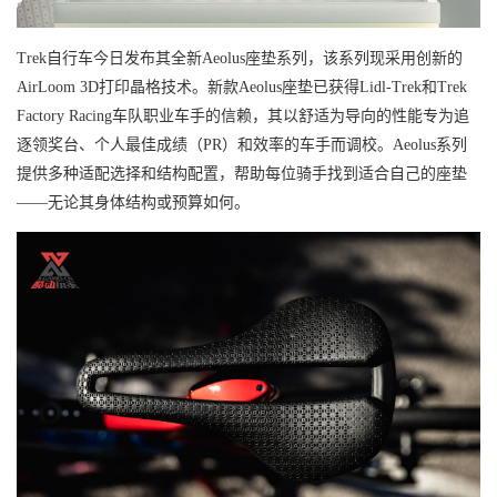
Trek自行车今日发布其全新Aeolus座垫系列，该系列现采用创新的
AirLoom 3D打印晶格技术。新款Aeolus座垫已获得Lidl-Trek和Trek
Factory Racing车队职业车手的信赖，其以舒适为导向的性能专为追
逐领奖台、个人最佳成绩（PR）和效率的车手而调校。Aeolus系列
提供多种适配选择和结构配置，帮助每位骑手找到适合自己的座垫
——无论其身体结构或预算如何。