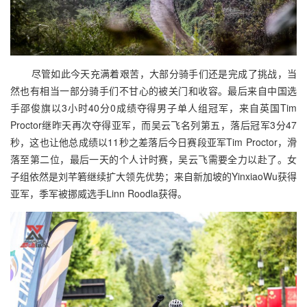
尽管如此今天充满着艰苦，大部分骑手们还是完成了挑战，当
然也有相当一部分骑手们不甘心的被关门和收容。最后来自中国选
手邵俊旗以3小时40分0成绩夺得男子单人组冠军，来自英国Tim
Proctor继昨天再次夺得亚军，而吴云飞名列第五，落后冠军3分47
秒，这也让他总成绩以11秒之差落后今日赛段亚军Tim Proctor，滑
落至第二位，最后一天的个人计时赛，吴云飞需要全力以赴了。女
子组依然是刘芊箬继续扩大领先优势；来自新加坡的YinxiaoWu获得
亚军，季军被挪威选手Linn Roodla获得。