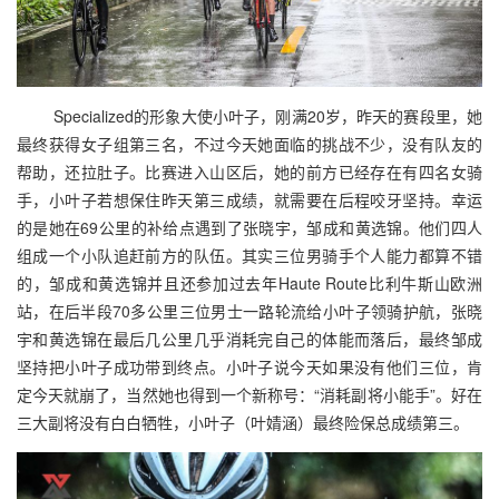
Specialized的形象大使小叶子，刚满20岁，昨天的赛段里，她
最终获得女子组第三名，不过今天她面临的挑战不少，没有队友的
帮助，还拉肚子。比赛进入山区后，她的前方已经存在有四名女骑
手，小叶子若想保住昨天第三成绩，就需要在后程咬牙坚持。幸运
的是她在69公里的补给点遇到了张晓宇，邹成和黄选锦。他们四人
组成一个小队追赶前方的队伍。其实三位男骑手个人能力都算不错
的，邹成和黄选锦并且还参加过去年Haute Route比利牛斯山欧洲
站，在后半段70多公里三位男士一路轮流给小叶子领骑护航，张晓
宇和黄选锦在最后几公里几乎消耗完自己的体能而落后，最终邹成
坚持把小叶子成功带到终点。小叶子说今天如果没有他们三位，肯
定今天就崩了，当然她也得到一个新称号：“消耗副将小能手”。好在
三大副将没有白白牺牲，小叶子（叶婧涵）最终险保总成绩第三。