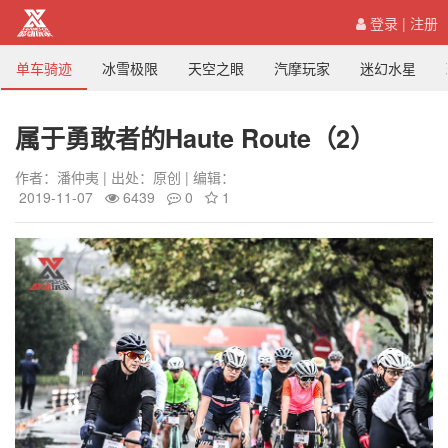
登录
|
注册
单车骑迹
冰雪极限
天空之眼
汽摩玩家
迷幻水星
属于勇敢者的Haute Route（2）
作者：潘仲夷 | 出处：原创 | 编辑：
2019-11-07
6439
0
1