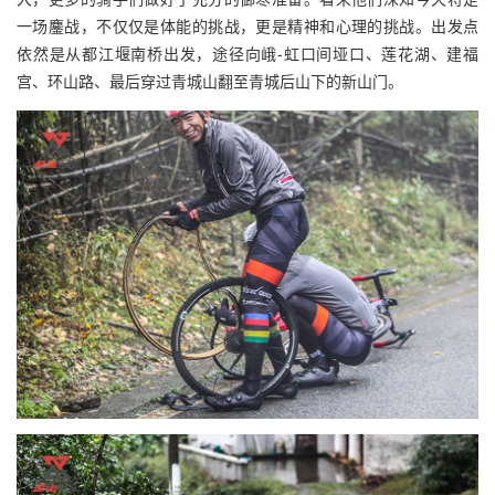
一场鏖战，不仅仅是体能的挑战，更是精神和心理的挑战。出发点
依然是从都江堰南桥出发，途径向峨-虹口间垭口、莲花湖、建福
宫、环山路、最后穿过青城山翻至青城后山下的新山门。