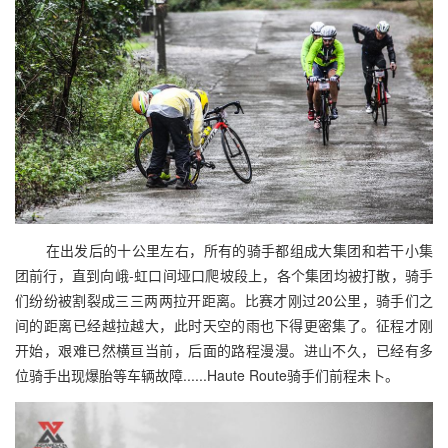
在出发后的十公里左右，所有的骑手都组成大集团和若干小集
团前行，直到向峨-虹口间垭口爬坡段上，各个集团均被打散，骑手
们纷纷被割裂成三三两两拉开距离。比赛才刚过20公里，骑手们之
间的距离已经越拉越大，此时天空的雨也下得更密集了。征程才刚
开始，艰难已然横亘当前，后面的路程漫漫。进山不久，已经有多
位骑手出现爆胎等车辆故障......Haute Route骑手们前程未卜。