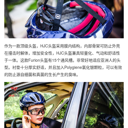
作为一款顶级头盔，HJC头盔采用膜内结构，内部骨架可防止外壳
在撞击时解体，增加安全性，HJC头盔兼具轻量化、气动和舒适性
于一体。这款Furion头盔有15个通风槽。非常好地适应亚洲人的头
型。衬垫十分厚实舒适，并且加入Polygiene氯化银颗粒，可以有效
的防止源自细菌和真菌的生长产生的臭味。