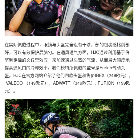
在实际佩戴过程中，眼镜与头盔完全没有干涉，部的包裹感比前部
好，可以有效保护后脑勺。在通风透气方面，HJC通过利用基于伯
努利定律的文丘里效应，来加速通过头盔的气流，从而最大限度地
提高通风口的冷却效率。我们模特所佩戴的型号是Furion气动头
盔。HJC在官方网站介绍了他们四款头盔和售价IBEX（249欧元）,
VALECO （149欧元），ADWATT（349欧元）, FURION（199欧
元）。