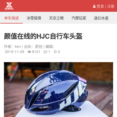
登录
|
注册
单车骑迹
冰雪极限
天空之眼
汽摩玩家
迷幻水星
颜值在线的HJC自行车头盔
作者：ken | 出处：原创 | 编辑：
2019-11-29
8121
1
0