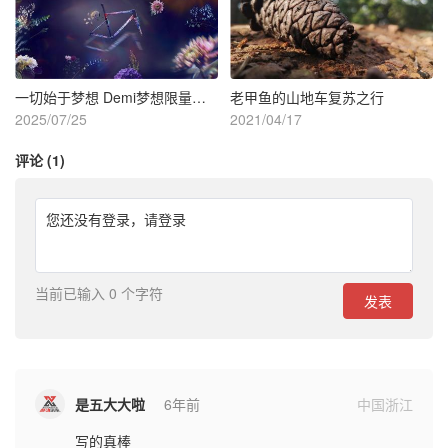
一切始于梦想 Demi梦想限量款S-Works Tarmac SL8车架组
老甲鱼的山地车复苏之行
2025/07/25
2021/04/17
评论 (1)
您还没有登录，
请登录
当前已输入 0 个字符
发表
是五大大啦
6年前
中国浙江
写的真棒