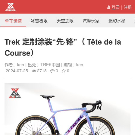
登录
|
注册
单车骑迹
冰雪极限
天空之眼
汽摩玩家
迷幻水星
Trek 定制涂装“先·锋”（ Tête de la
Course）
作者：ken | 出处：TREK中国 | 编辑：ken
2024-07-25
2718
0
0