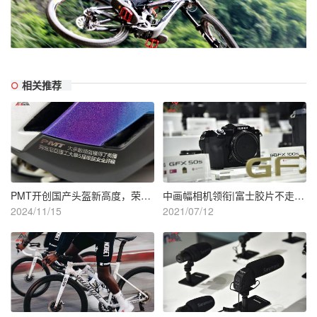
相关推荐
PMT开创国产头盔新高度，荣获弗吉尼亚理工大学最高五星评级
中画幅相机领衔|富士胶片不走寻常路
2024/11/15
2021/07/12