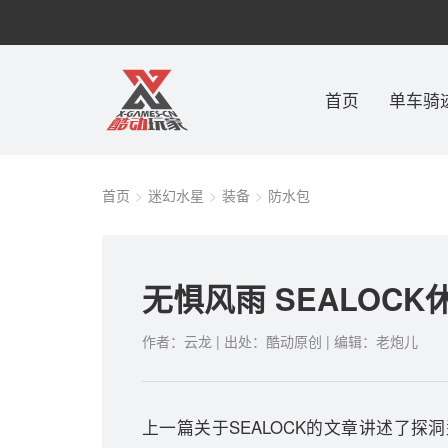
首页
单车骑
首页
迷幻水星
装备
防水包
无惧风雨 SEALOC
作者：云龙 | 出处：酷动原创 | 编辑：老炮儿
上一篇关于SEALOCK的文章讲述了探