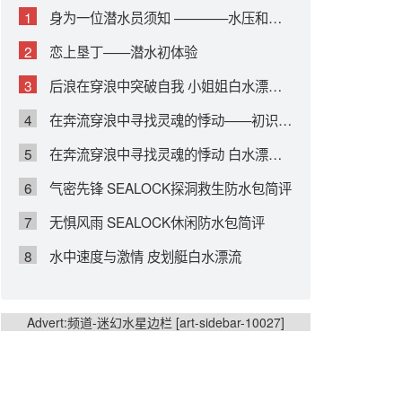
1
身为一位潜水员须知 ————水压和空气体积的影响
2
恋上垦丁——潜水初体验
3
后浪在穿浪中突破自我 小姐姐白水漂流初体验
4
在奔流穿浪中寻找灵魂的悸动——初识白水漂流
5
在奔流穿浪中寻找灵魂的悸动 白水漂流训练
6
气密先锋 SEALOCK探洞救生防水包简评
7
无惧风雨 SEALOCK休闲防水包简评
8
水中速度与激情 皮划艇白水漂流
Advert:频道-迷幻水星边栏 [art-sidebar-10027]