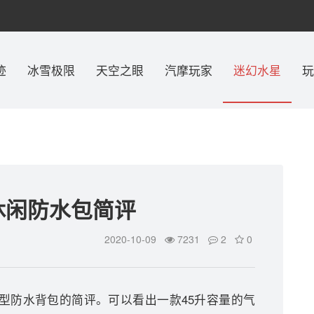
迹
冰雪极限
天空之眼
汽摩玩家
迷幻水星
玩
K休闲防水包简评
2020-10-09
7231
2
0
洞型防水背包的简评。可以看出一款45升容量的气