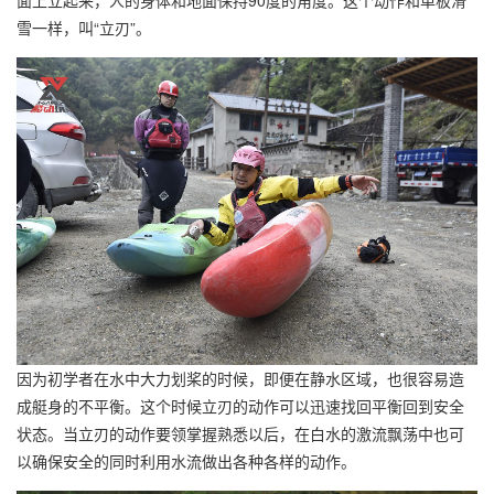
面上立起来，人的身体和地面保持90度的角度。这个动作和单板滑
雪一样，叫“立刃”。
因为初学者在水中大力划桨的时候，即便在静水区域，也很容易造
成艇身的不平衡。这个时候立刃的动作可以迅速找回平衡回到安全
状态。当立刃的动作要领掌握熟悉以后，在白水的激流飘荡中也可
以确保安全的同时利用水流做出各种各样的动作。