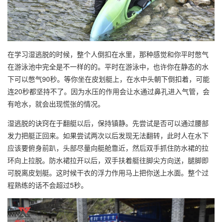
在学习湿逃脱的时候，整个人倒扣在水里，那种感觉和你平时憋气
在游泳池中完全是不一样的的。平时在游泳中，也许你在静态的水
下可以憋气90秒。等你坐在皮划艇上，在水中头朝下倒扣着，可能
连20秒都坚持不了。因为水压的作用会让水通过鼻孔进入气管，会
有呛水，就会出现慌张的情况。
湿逃脱的诀窍在于翻艇以后，保持镇静。先尝试是否可以通过腰部
发力把艇正回来。如果尝试两次以后发现无法翻转，此时人在水下
应该要俯身前趴，头部尽量向艇舱靠近，然后双手抓住防水裙的拉
环向上拉脱。防水裙拉开以后，双手扶着艇往脚尖方向送，腿脚即
可脱离皮划艇。这时候干衣的浮力作用马上把你送上水面。整个过
程熟练的话不会超过5秒。