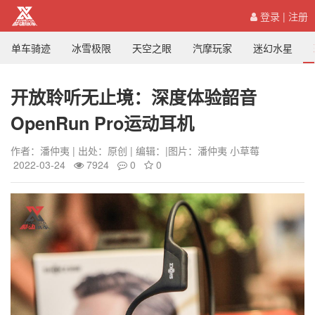
登录
|
注册
单车骑迹
冰雪极限
天空之眼
汽摩玩家
迷幻水星
开放聆听无止境：深度体验韶音
OpenRun Pro运动耳机
作者：潘仲夷 | 出处：原创 | 编辑：|图片：潘仲夷 小草莓
2022-03-24
7924
0
0